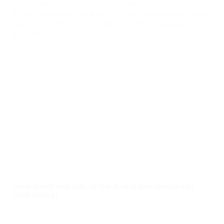
Trẻ em dưới 12 tuổi: Phải đi cùng người lớn từ 18 tuổi trở lên
để đảm bảo an toàn và được hỗ trợ tốt nhất trong suốt chuyến
bay. Hành khách Nhỏ tuổi Đi Một mình (YPTA): Áp dụng cho trẻ
từ 12 đến dưới...
Hành khách nhỏ tuổi: có thể đi máy bay airasia một
mình không?