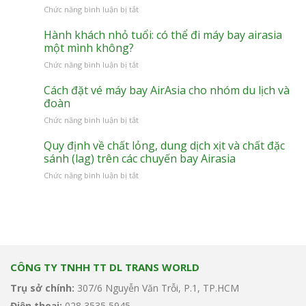
ở
Chức năng bình luận bị tắt
SUẤT
AirAsia
BAY
có
Hành khách nhỏ tuổi: có thể đi máy bay airasia
HÀ
chuyến
một mình không?
NỘI
bay
–
ở
Chức năng bình luận bị tắt
thẳng
BANGKOK
Hành
đến
(DON
khách
Cách đặt vé máy bay AirAsia cho nhóm du lịch và
các
MUEANG)!
nhỏ
đoàn
điểm
tuổi:
đến
ở
Chức năng bình luận bị tắt
có
nào
Cách
thể
từ
đặt
Quy định về chất lỏng, dung dịch xịt và chất đặc
đi
Việt
vé
sánh (lag) trên các chuyến bay Airasia
máy
Nam?
máy
bay
ở
Chức năng bình luận bị tắt
bay
airasia
Quy
AirAsia
một
định
cho
mình
về
nhóm
không?
chất
du
lỏng,
lịch
dung
và
dịch
đoàn
CÔNG TY TNHH TT DL TRANS WORLD
xịt
và
Trụ sở chính:
307/6 Nguyễn Văn Trỗi, P.1, TP.HCM
chất
đặc
Điện thoại:
028 3535 5945