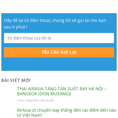
Hãy để lại số điện thoại, chúng tôi sẽ gọi lại cho bạn
sau ít phút !
BÀI VIẾT MỚI
THAI AIRASIA TĂNG TẦN SUẤT BAY HÀ NỘI –
BANGKOK (DON MUEANG)!
ở
Chức năng bình luận bị tắt
THAI
AIRASIA
AirAsia có chuyến bay thẳng đến các điểm đến nào
TĂNG
từ Việt Nam?
TẦN