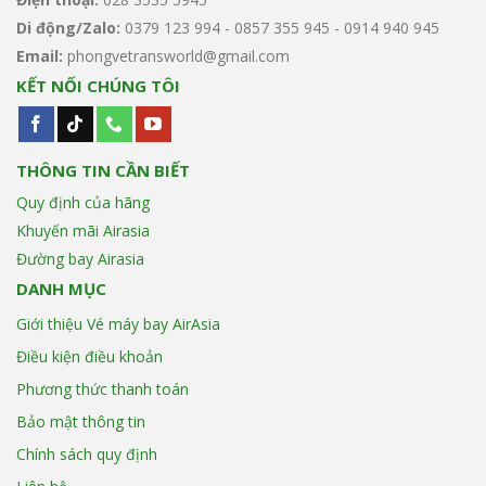
sánh
Di động/Zalo:
0379 123 994 - 0857 355 945 - 0914 940 945
(lag)
trên
Email:
phongvetransworld@gmail.com
các
KẾT NỐI CHÚNG TÔI
chuyến
bay
Airasia
THÔNG TIN CẦN BIẾT
Quy định của hãng
Khuyến mãi Airasia
Đường bay Airasia
DANH MỤC
Giới thiệu Vé máy bay AirAsia
Điều kiện điều khoản
Phương thức thanh toán
Bảo mật thông tin
Chính sách quy định