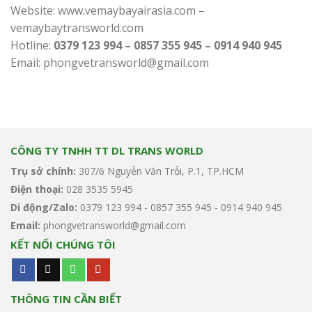
Website: www.vemaybayairasia.com –
vemaybaytransworld.com
Hotline:
0379 123 994 – 0857 355 945 – 0914 940 945
Email: phongvetransworld@gmail.com
CÔNG TY TNHH TT DL TRANS WORLD
Trụ sở chính:
307/6 Nguyễn Văn Trỗi, P.1, TP.HCM
Điện thoại:
028 3535 5945
Di động/Zalo:
0379 123 994 - 0857 355 945 - 0914 940 945
Email:
phongvetransworld@gmail.com
KẾT NỐI CHÚNG TÔI
THÔNG TIN CẦN BIẾT