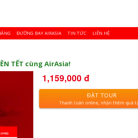
HÃNG
ĐƯỜNG BAY AIRASIA
TIN TỨC
LIÊN HỆ
N TẾT cùng AirAsia!
1,159,000
đ
ĐẶT TOUR