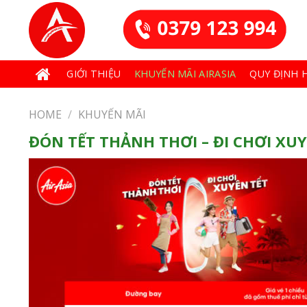
Skip
to
content
GIỚI THIỆU
KHUYẾN MÃI AIRASIA
QUY ĐỊNH 
HOME
/
KHUYẾN MÃI
ĐÓN TẾT THẢNH THƠI – ĐI CHƠI XUYÊ