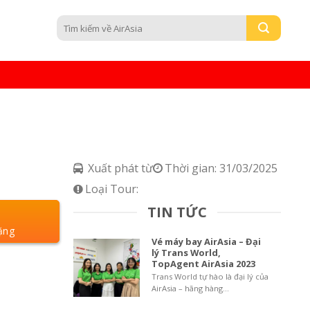
Search
for:
Xuất phát từ
Thời gian: 31/03/2025
Loại Tour:
TIN TỨC
Vé máy bay AirAsia – Đại
lý Trans World,
TopAgent AirAsia 2023
Trans World tự hào là đại lý của
AirAsia – hãng hàng...