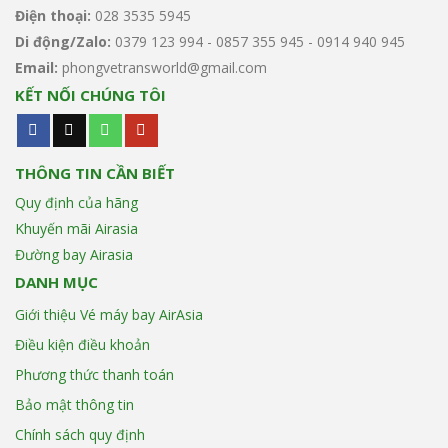
đặc
Điện thoại:
028 3535 5945
sánh
Di động/Zalo:
0379 123 994 - 0857 355 945 - 0914 940 945
(lag)
trên
Email:
phongvetransworld@gmail.com
các
KẾT NỐI CHÚNG TÔI
chuyến
bay
Airasia
THÔNG TIN CẦN BIẾT
Quy định của hãng
Khuyến mãi Airasia
Đường bay Airasia
DANH MỤC
Giới thiệu Vé máy bay AirAsia
Điều kiện điều khoản
Phương thức thanh toán
Bảo mật thông tin
Chính sách quy định