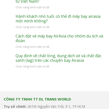
từ Việt Nam?
TẦN
ở
Chức năng bình luận bị tắt
SUẤT
AirAsia
BAY
có
Hành khách nhỏ tuổi: có thể đi máy bay airasia
HÀ
chuyến
một mình không?
NỘI
bay
–
ở
Chức năng bình luận bị tắt
thẳng
BANGKOK
Hành
đến
(DON
khách
Cách đặt vé máy bay AirAsia cho nhóm du lịch và
các
MUEANG)!
nhỏ
đoàn
điểm
tuổi:
đến
ở
Chức năng bình luận bị tắt
có
nào
Cách
thể
từ
đặt
Quy định về chất lỏng, dung dịch xịt và chất đặc
đi
Việt
vé
sánh (lag) trên các chuyến bay Airasia
máy
Nam?
máy
bay
ở
Chức năng bình luận bị tắt
bay
airasia
Quy
AirAsia
một
định
cho
mình
về
nhóm
không?
chất
du
lỏng,
lịch
dung
và
dịch
đoàn
CÔNG TY TNHH TT DL TRANS WORLD
xịt
và
Trụ sở chính:
307/6 Nguyễn Văn Trỗi, P.1, TP.HCM
chất