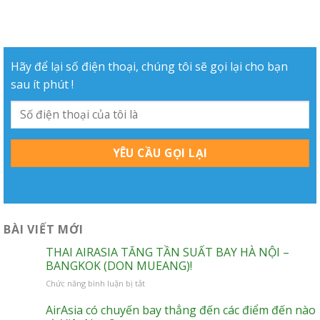
Hãy để lại số điện thoại, chúng tôi sẽ gọi lại cho bạn
sau ít phút !
BÀI VIẾT MỚI
THAI AIRASIA TĂNG TẦN SUẤT BAY HÀ NỘI –
BANGKOK (DON MUEANG)!
ở
Chức năng bình luận bị tắt
THAI
AIRASIA
AirAsia có chuyến bay thẳng đến các điểm đến nào
TĂNG